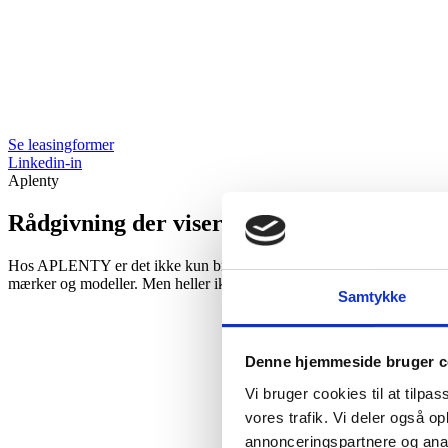
Se leasingformer
Linkedin-in
Aplenty
Rådgivning der viser vejen
Hos APLENTY er det ikke kun biler vi skriver i flertal. Det er i høj gr
mærker og modeller. Men heller ikke når det handler om finansiering, 
Samtykke
Denne hjemmeside bruger c
Vi bruger cookies til at tilpas
vores trafik. Vi deler også 
annonceringspartnere og anal