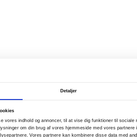
ad også din mobilitet og dine finansieringsmuligheder. Hos os er der pri
leasing og service.
Detaljer
ookies
se vores indhold og annoncer, til at vise dig funktioner til sociale
oplysninger om din brug af vores hjemmeside med vores partnere i
ysepartnere. Vores partnere kan kombinere disse data med andr